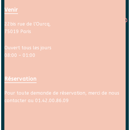
Venir
22bis rue de l’Ourcq,
75019 Paris
Ouvert tous les jours
08:00 – 01:00
Réservation
Pour toute demande de réservation, merci de nous
contacter au 01.42.00.86.09